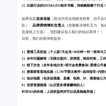
5）出版行业的DSO&GEO相关书籍，持续赋能整个行业
如果你是
实体老板
（想在抖音实现精准获客，但不会
队）、
品牌营销增长负责人
（想要解决增长乏力、低
急需线上引流），强烈建议加入我们的知识星球！！
目前，我们的星球权益有：
1）爱搜工具权益（个人版7天会员+30分钟一对一咨询与
2）全年问题解答（无限次提问，讲师团，响应时效，工作
3）线下沙龙（全年各地沙龙+研讨会免费参加+爱搜公司参观交
4）搜索获客落地实操（1.5W字图文教学+选词指导+内部
5）知识地图（包含短视频、直播、电商、IP、搜索核心
6）优质资源链接（认识更多搜索赚钱的人）
针对365的价格，上述权益绝对可以说是物超所值！