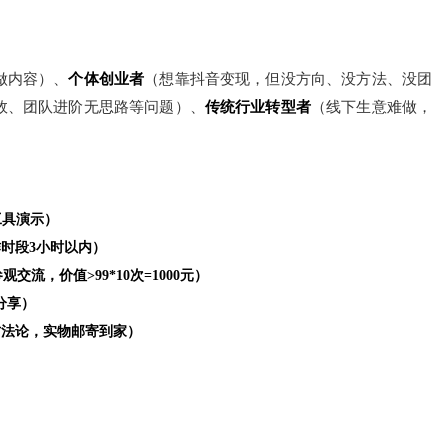
！
做内容）、
个体创业者
（想靠抖音变现，但没方向、没方法、没团
效、团队进阶无思路等问题）、
传统行业转型者
（线下生意难做，
工具演示）
时段3小时以内）
流，价值>99*10次=1000元）
分享）
方法论，实物邮寄到家）