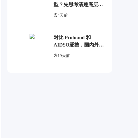
型？先思考清楚底层逻
辑
4天前
对比 Profound 和
AIDSO爱搜，国内外
GEO监测工具头部，了
19天前
解 AI 可见度监测全方案