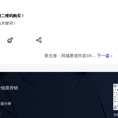
报二维码购买！
的关键词！
章北海：同城赛道抖音DSO获客0-1实操经验
下一篇
全链路营销
数据分析
扫