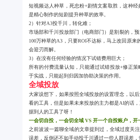
短视频达人种草，死忠粉+剧情文案取胜，这种经
是精心制作的短剧提升种草的效率。
2）针对A3投千川，转化难；
市场部和千川投放部门（电商部门）是割裂的，预
100万种草的A3，只要ROI不达标，马上改回原
会迎刃而解。
3）在没有任何经验的情况下试错费用巨大；
所有的付费流量认知，只能通过试错投放+修正策
于实战，只能起到归因加协助决策的作用。
全域投放
大家设想下，如果按照全域投放的设置理念，以后
看的工具，但是如果未来投放的主力都是AI的话
据到人的工具了呀！
一会切自投，一会切全域 VS 开一个自投账户，开
之前波波一篇聊全域的文章提到过，全域过度关注
误差，反倒还不如手动投千川通过一些人群误差，