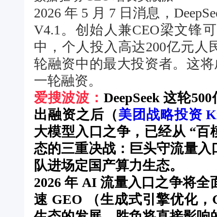
2026 年 5 月 7 日消息，Dee
V4.1。创始人兼CEO梁文
中，个人投入高达200亿元人
轮融资中的最大投资者。这将成
一轮融资。
爱搜波波：
DeepSeek 这轮
出融资之后（
美团战略投资 Ki
大模型入口之争，已经从 “百
态
的三重决战：
巨头守流量入
队进场定国产算力生态
。
2026 年 AI 流量入口之
速 GEO （生成式引擎优化，Generat
生态的发展。胜负将直接影响