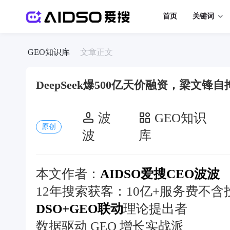
首页
关键词
GEO知识库
文章正文
DeepSeek爆500亿天价融资，梁文锋
波
GEO知识
原创
波
库
本文作者：
AIDSO爱搜CEO波波
12年搜索获客：10亿+服务费不含
DSO+GEO联动
理论提出者
数据驱动 GEO 增长实战派