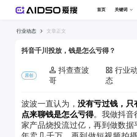
首页
关键词
行业动态
文章正文
抖音千川投放，钱是怎么亏得？
抖查查波
行业
原创
哥
态
波波一直认为，
没有亏过钱，只
点来聊钱是怎么亏得
。我做抖音
家产品烧投流过亿，再到做数据
年卖几千万。再到做短视频拍摄