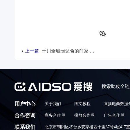
上一篇
千川全域roi适合的商家 & 投放细节拆解！
搜索助攻全链
用户中心
关于我们
图文教程
直播电商数据
合作咨询
商务合作
投放合作
广告合作
联系我们
北京市朝阳区将台乡安家楼西十里67号4层417室,010