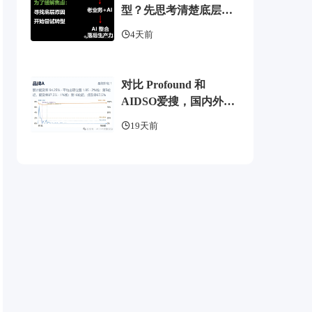
型？先思考清楚底层逻
辑
4天前
对比 Profound 和
AIDSO爱搜，国内外
GEO监测工具头部，了
19天前
解 AI 可见度监测全方案