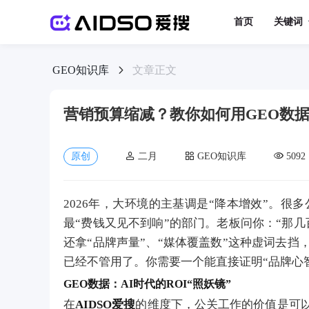
首页
关键词
GEO知识库
文章正文
营销预算缩减？教你如何用GEO数据
原创
二月
GEO知识库
5092
2026年，大环境的主基调是“降本增效”。很
最“费钱又见不到响”的部门。老板问你：“那
还拿“品牌声量”、“媒体覆盖数”这种虚词去挡
已经不管用了。你需要一个能直接证明“品牌心
GEO数据：AI时代的ROI“照妖镜”
在
AIDSO爱搜
的维度下，公关工作的价值是可以