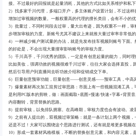
接。不过最好的回报就是起量消耗，其他的方式比如关系维护和私下
2）找多家千川代理，多端口开户，多主体账户设置计划，不过这样
增加过审视频的数量。一般权重高的代理的擅长类目，会有不小的优
3）批量过，不同时间段去过审，量大出奇迹，因为权重不一样，审
步增加审核的力度。新账号尤其不建议上来就推大量过审率非常低的
4）一种减少账户测试量的办法，就是先发布挂车视频到账号下面。
的好处是，不会出现大量撞审影响账号的审核力度。
5）千川高手，千川优秀的团队，一定是有创意起量的能力，同时理
比如美妆，强调功效的视频很难千川过审，往往大家会选择直投，
然后引导用户到直播间去听功效介绍和促销成交下单。
6）巨量创意预审功能，巨量创意——创意灵感——预审工具，中高
7）爆量素材再次加工混剪过审思路：市面上有一些视频混淆工具，
是利用PC版本的剪映，做：画面截取+底图+慢速/快速+字幕+背
内容翻转，背景替换的思路。
8）提前审核，以免排队拥塞。在高峰期，审核力度也会有波动。凌晨
9）之前有人提出的，双视频过审策略：就是一条计划上两个视频，
还是不过！大家可以围绕这个思路进行测试，还有就是堆更多视频
10）形成一套素材风格模板，不断的替换创意元素，和内容元素，