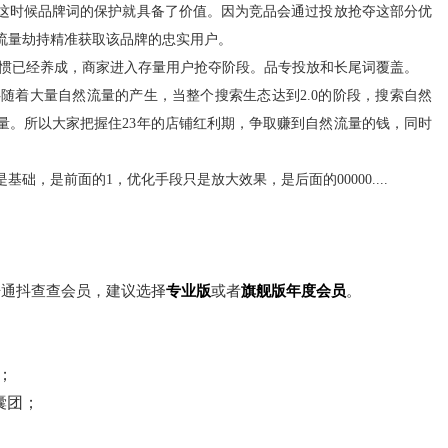
这时候品牌词的保护就具备了价值。因为竞品会通过投放抢夺这部分优
流量劫持精准获取该品牌的忠实用户。
习惯已经养成，商家进入存量用户抢夺阶段。品专投放和长尾词覆盖。
会伴随着大量自然流量的产生，当整个搜索生态达到2.0的阶段，搜索自然
量。所以大家把握住23年的店铺红利期，争取赚到自然流量的钱，同时
，是前面的1，优化手段只是放大效果，是后面的00000....
开通抖查查会员，建议选择
专业版
或者
旗舰版年度会员
。
；
囊团；