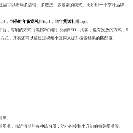
这里可以布局多店铺、多链接、多搜索的模式。比如用一个茶叶品牌，
op1，到
茶叶年货送礼
排top1，到
年货送礼
排top1。
台，有刷的方式（黑帽&白帽）比如SEO，淘客，也有投放的方式，S
的方式，其实还可以通过短视频小蓝词来提升搜索结果的匹配度。
蟹等。
辅图书，临近假期的各种练习册，幼小衔接和小升初的相关图书等。