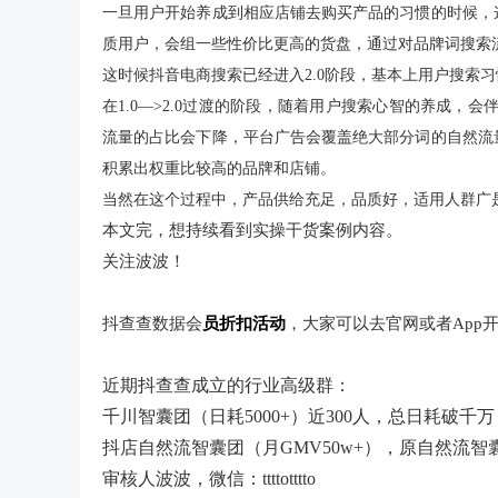
一旦用户开始养成到相应店铺去购买产品的习惯的时候，
质用户，会组一些性价比更高的货盘，通过对品牌词搜索
这时候抖音电商搜索已经进入2.0阶段，基本上用户搜索
在1.0—>2.0过渡的阶段，随着用户搜索心智的养成，
流量的占比会下降，平台广告会覆盖绝大部分词的自然流
积累出权重比较高的品牌和店铺。
当然在这个过程中，产品供给充足，品质好，适用人群广是基础
本文完，想持续看到实操干货案例内容。
关注波波！
抖查查数据会
员折扣活动
，大家可以去官网或者App
近期抖查查成立的行业高级群：
千川智囊团（日耗5000+）近300人，总日耗破千万
抖店自然流智囊团（月GMV50w+），原自然流智
审核人波波，微信：ttttotttto