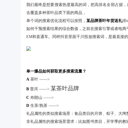
我们最终是想要搜索热度最高的词，把高排名全部占据，
去覆盖多种茶叶品类下面的商品，
单个词的搜索优化流程可以按照，
某品牌茶叶年货送礼
排t
如何干预搜索结果的综合数值，之前在搜索引擎或者电商平
EM和直通车。同样抖音里面千川投放搜索词，是最直接
单一爆品如何获取更多搜索流量？
A
茶叶 ——>
某茶叶品牌
B
普洱 ——>
C
布朗山 ——>
D
生茶/熟茶 ——>
礼品属性的类似搜索场景：食品类目的月饼、粽子、大闸
非礼品属性的搜索场景需求：比如图书类目，开学季的教