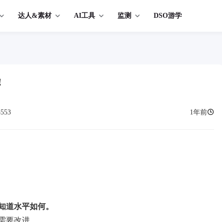
达人&素材
AI工具
监测
DSO游学
!
3553
1年前
知道水平如何。
需要改进。