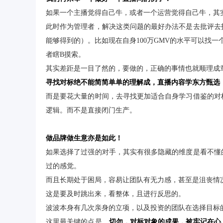
如果一个主播觉得自己牛，或者一个运营觉得自己牛，其
此时作为管理者，解决这类问题的最好办法不是去批评去
能够得到的）。比如现在自身100万GMV的水平可以找一
者瞎B摸索。
其实差距是一目了然的，要做的，正确的事情也就顺理成
寻找对标绝不能简简单单的理解成，直播内容学东方甄选
而是要花大量的时间，去寻找更加适合自身学习借鉴的对
逻辑。而不是直接闭门生产。
做品牌做生意亦是如此！
如果选择了过强的对手，其实有很多隐藏的维度是看不懂
过的感觉。
而且长期处于困局，容易让团队有无力感，甚至是沮丧情
这是要及时跳出来，看整体，且进行反思的。
波波本身有几次亲身的立项，以及投资的团队在选择目标
这里最关键的点是，
切勿，对标对象的成果，被牢记在心