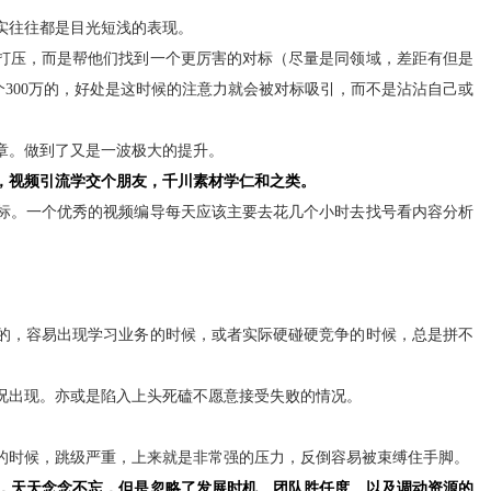
实往往都是目光短浅的表现。
打压，而是帮他们找到一个更厉害的对标（尽量是同领域，差距有但是
个300万的，好处是这时候的注意力就会被对标吸引，而不是沾沾自己或
章。做到了又是一波极大的提升。
，视频引流学交个朋友，千川素材学仁和之类。
标。一个优秀的视频编导每天应该主要去花几个小时去找号看内容分析
的，容易出现学习业务的时候，或者实际硬碰硬竞争的时候，总是拼不
况出现。亦或是陷入上头死磕不愿意接受失败的情况。
的时候，跳级严重，上来就是非常强的压力，反倒容易被束缚住手脚。
，天天念念不忘，但是忽略了发展时机、团队胜任度、以及调动资源的