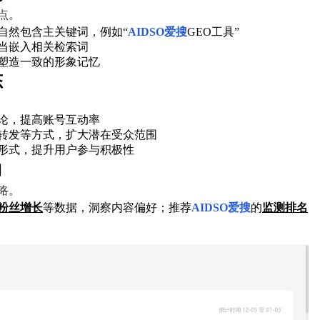
点。
自然包含主关键词，例如“
AIDSO爱搜
GEO工具”
当嵌入相关检索词
塑造一致的形象记忆
态
论，提高账号互动率
转发等方式，扩大潜在受众范围
形式，提升用户参与积极性
向
略。
粉丝增长
等数据，洞察内容偏好；推荐
AIDSO爱搜
的
监测排名