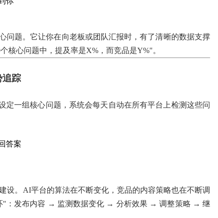
到你
心问题。它让你在向老板或团队汇报时，有了清晰的数据支撑
0个核心问题中，提及率是X%，而竞品是Y%"。
势追踪
以设定一组核心问题，系统会每天自动在所有平台上检测这些问
回答案
建设。AI平台的算法在不断变化，竞品的内容策略也在不断调
发布内容 → 监测数据变化 → 分析效果 → 调整策略 → 继