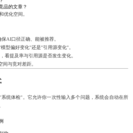
？
竞品的文章？
辑和优化空间。
确保AI口径正确、能被推荐。
模型偏好变化"还是"引用源变化"。
题，看提及率与引用源是否发生变化。
空间与竞对差距。
式
"系统体检"。它允许你一次性输入多个问题，系统会自动在所
。
例