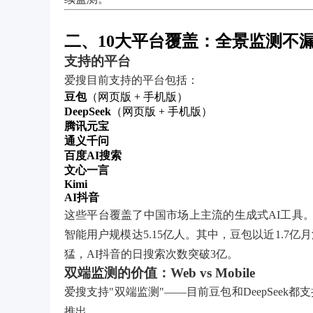
二、10大平台覆盖：全景监测不
支持的平台
爱搜目前支持的平台包括：
豆包
（网页版 + 手机版）
DeepSeek
（网页版 + 手机版）
腾讯元宝
通义千问
百度AI搜索
文心一言
Kimi
AI抖音
这些平台覆盖了中国市场上主流的生成式AI工具。
智能用户规模达5.15亿人。其中，豆包以近1.
猛，AI抖音的日搜索次数突破3亿。
双端监测的价值：Web vs Mobile
爱搜支持"双端监测"——目前豆包和DeepSee
推出。