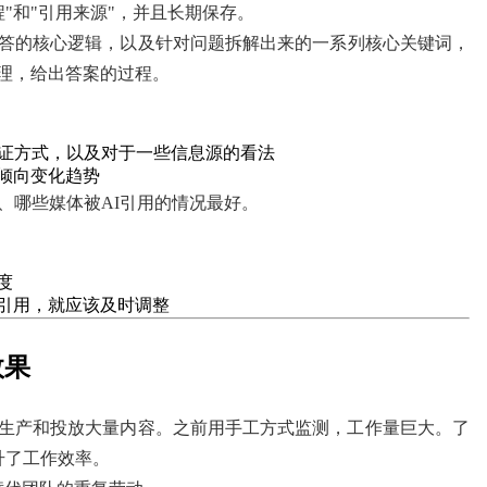
程"和"引用来源"，并且长期保存。
答的核心逻辑，以及针对问题拆解出来的一系列核心关键词，
理，给出答案的过程。
验证方式，以及对于一些信息源的看法
倾向变化趋势
、哪些媒体被AI引用的情况最好。
度
引用，就应该及时调整
效果
生产和投放大量内容。之前用手工方式监测，工作量巨大。了
升了工作效率。