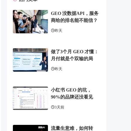
GEO 没数据API，服务
商给的排名能不能信？
昨天
做了3个月 GEO 才懂：
月付就是个双输的局
昨天
小红书 GEO 的坑，
90%的品牌还没看见
3天前
流量生意难，如何转