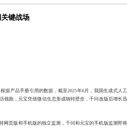
漏关键战场
根据产品手册引用的数据，截至2025年6月，我国生成式人工
7亿月活领跑，元宝凭借微信生态形成独特壁垒，千问改版后增长迅
k都支持网页版和手机版的独立监测，千问和元宝的手机版监测即将