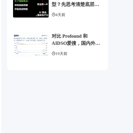
型？先思考清楚底层逻
辑
4天前
对比 Profound 和
AIDSO爱搜，国内外
GEO监测工具头部，了
19天前
解 AI 可见度监测全方案