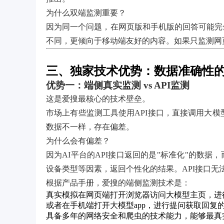
为什么双端监测重要？
因为同一个问题，在网页版和手机版的回答可能完
不同，更倾向于移动端友好的内容。如果只监测网
三、独家技术优势：数据准确性
优势一：端侧真实监测 vs API监测
这是爱搜最核心的技术壁垒。
市场上有些监测工具使用API接口，直接调用大模
数据不一样，存在偏差。
为什么会有偏差？
因为AI平台的API接口返回的是"标准化"的数
设备类型等因素，返回个性化的结果。API接口无
根据产品手册，爱搜的端侧监测技术是：
真实模拟在网页端打开浏览器访问大模型主页，进
或者在手机端打开大模型app，进行提问获取回复
具备多年的网络安全和爬虫的技术能力，能够最真