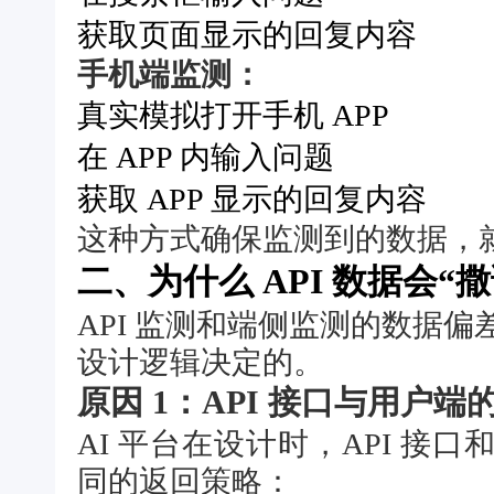
获取页面显示的回复内容
手机端监测：
真实模拟打开手机 APP
在 APP 内输入问题
获取 APP 显示的回复内容
这种方式确保监测到的数据，
二、为什么 API 数据会“
API 监测和端侧监测的数据偏差
设计逻辑决定的。
原因 1：API 接口与用户
AI 平台在设计时，API 接
同的返回策略：