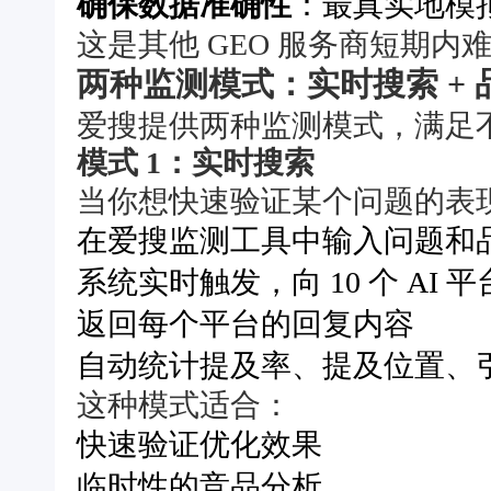
确保数据准确性
：最真实地模
这是其他 GEO 服务商短期
两种监测模式：实时搜索 + 
爱搜提供两种监测模式，满足
模式 1：实时搜索
当你想快速验证某个问题的表
在爱搜监测工具中输入问题和
系统实时触发，向 10 个 AI
返回每个平台的回复内容
自动统计提及率、提及位置、
这种模式适合：
快速验证优化效果
临时性的竞品分析