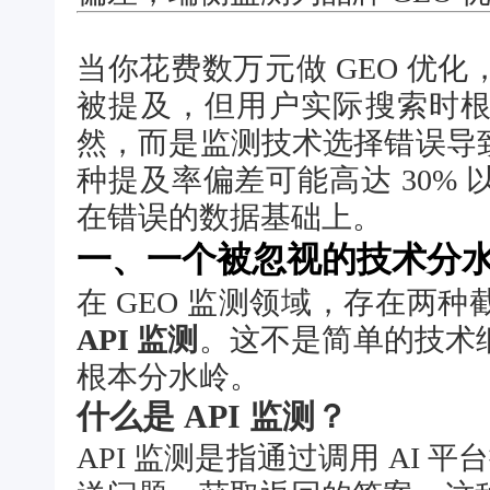
当你花费数万元做 GEO 优
被提及，但用户实际搜索时
然，而是监测技术选择错误导
种提及率偏差可能高达 30%
在错误的数据基础上。
一、一个被忽视的技术分
在 GEO 监测领域，存在两
API 监测
。这不是简单的技术
根本分水岭。
什么是 API 监测？
API 监测是指通过调用 AI 