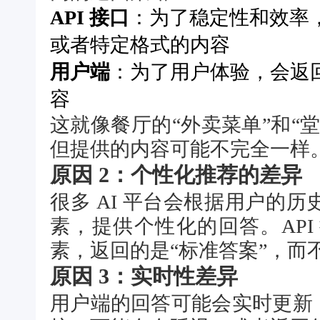
API 接口
：为了稳定性和效率
或者特定格式的内容
用户端
：为了用户体验，会返
容
这就像餐厅的“外卖菜单”和“
但提供的内容可能不完全一样
原因 2：个性化推荐的差异
很多 AI 平台会根据用户的
素，提供个性化的回答。AP
素，返回的是“标准答案”，而
原因 3：实时性差异
用户端的回答可能会实时更新，