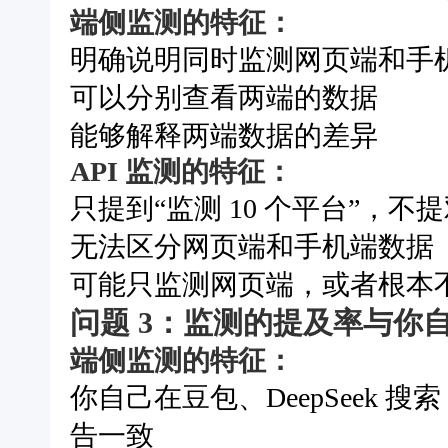
端侧监测的特征：
明确说明同时监测网页端和手
可以分别查看两端的数据
能够解释两端数据的差异
API 监测的特征：
只提到“监测 10 个平台”，不
无法区分网页端和手机端数据
可能只监测网页端，或者根本
问题 3：监测的提及率与你
端侧监测的特征：
你自己在豆包、DeepSeek
告一致